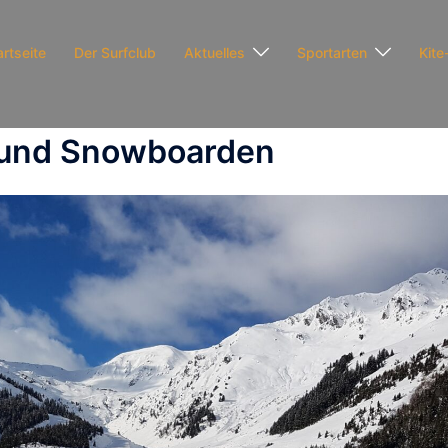
artseite
Der Surfclub
Aktuelles
Sportarten
Kite
 und Snowboarden